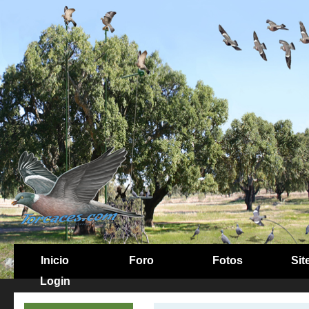
Inicio
Foro
Fotos
Sit
Login