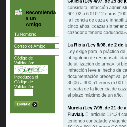
Galicia (Ley 4/97, de 25 de j
considera infracción administ
Recomienda
601,02 a 6.010,12 euros (100
a un
la licencia de caza e inhabili
Amigo
cinco años, «cazar sin tener c
cazador o tenerlo caducado».
Tu Nombre:
La Rioja (Ley 8/98, de 2 de j
Correo de Amigo:
Ley exige para la práctica de
obligatorio de responsabilidad
Código de
Validación:
de utilización de arma», si bi
infracción leve el hecho de c
documentación preceptiva, pe
Introduzca el
Código de
30,06 a 300,51 euros (5.001-5
Validación:
retirada de la licencia de caz
el plazo máximo de un año.
ENVIAR
Murcia (Ley 7/95, de 21 de a
Fluvial).
El artículo 114.24 co
teniendo contratado y vigente
60,10 a 601,01 euros (10.000