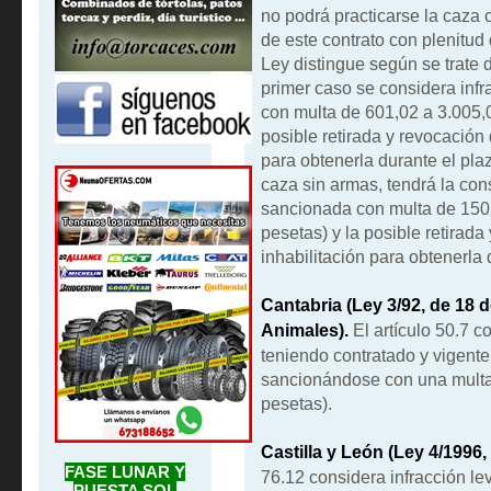
no podrá practicarse la caza 
de este contrato con plenitud 
Ley distingue según se trate 
primer caso se considera infr
con multa de 601,02 a 3.005,
posible retirada y revocación 
para obtenerla durante el plaz
caza sin armas, tendrá la con
sancionada con multa de 150
pesetas) y la posible retirada
inhabilitación para obtenerla
Cantabria (Ley 3/92, de 18 
Animales).
El artículo 50.7 c
teniendo contratado y vigente
sancionándose con una multa
pesetas).
Castilla y León (Ley 4/1996, 
FASE LUNAR Y
76.12 considera infracción le
PUESTA SOL