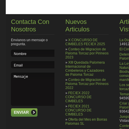
Contacta Con
Nuevos
Art
Nosotros
Articulos
Vis
Envianos un mensaje o
»
X CONCURSO DE
La Di
pregunta.
CIMBELES FECIEX 2025
14912
»
Conteo de Migracion de
El Ci
Paloma Torcaz por Pirineos
Deter
2023
Palom
»
XIII Quedada Palomera
La Le
Internacional de
Natura
Cimbeleros y Cazadores
Biodi
de Paloma Torcaz
consi
»
Conteo de Migracion de
manif
Paloma Torcaz por Pirineos
Los se
2022
torcaz
»
FECIEX 2022
Temar
CONCURSO DE
94599
CIMBELES
Criar
»
FECIEX 2021
Palom
CONCURSO DE
93642
ENVIAR
CIMBELES
Juego 
»
Oferta del Mes en Borras
Vistas
Palomas SL
Conte