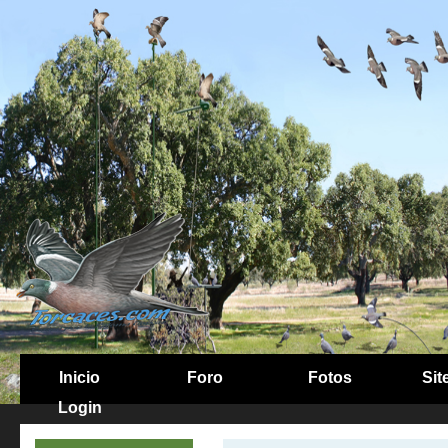
Inicio
Foro
Fotos
Sit
Login