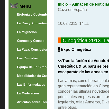
Inicio
»
Almacen de Noticia
Menu
Caza en España
Biologia y Costumbres
10.02.2013. 14:11
La Cria y Alimentos
La Migracion
""
Cinegética 2013. La
Conteos y Censos
..
Expo Cinegética
La Pasa. Conclusion
Los Cimbeles
<<
Tras la fusión de Venator
Cinegética & Subaru se pre
Equipo de un Cimbelero
escaparate de las armas en 
Modalidades de Caza
Las armas, como herramienta
Las Enfermedades
gran representación en Cine
conocer las últimas novedade
La Medicación
principales empresas armeras
Izquierdo, Atlas Armeros, Dik
Articulos sobre Torcaces
entre otras.