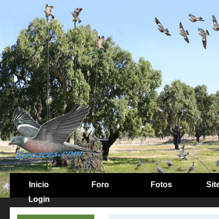
Inicio
Foro
Fotos
Sit
Login