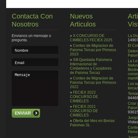
Contacta Con
Nuevos
Art
Nosotros
Articulos
Vis
Envianos un mensaje o
»
X CONCURSO DE
La Di
pregunta.
CIMBELES FECIEX 2025
14907
»
Conteo de Migracion de
El Ci
Paloma Torcaz por Pirineos
Deter
2023
Palom
»
XIII Quedada Palomera
La Le
Internacional de
Natura
Cimbeleros y Cazadores
Biodi
de Paloma Torcaz
consi
»
Conteo de Migracion de
manif
Paloma Torcaz por Pirineos
Los se
2022
torcaz
»
FECIEX 2022
Temar
CONCURSO DE
94468
CIMBELES
Criar
»
FECIEX 2021
Palom
CONCURSO DE
93615
ENVIAR
CIMBELES
Juego 
»
Oferta del Mes en Borras
Vistas
Palomas SL
Conte
Pirin
Juego