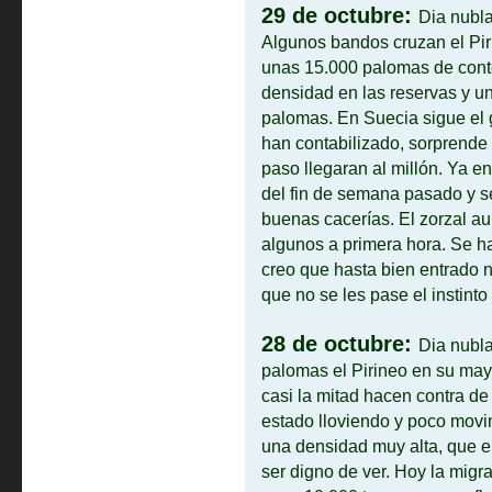
29 de octubre:
D
ia nubl
Algunos bandos cruzan el Piri
unas 15.000 palomas de conte
densidad en las reservas y u
palomas. En Suecia sigue el 
han contabilizado, sorprende 
paso llegaran al millón. Ya e
del fin de semana pasado y s
buenas cacerías. El zorzal a
algunos a primera hora. Se ha
creo que hasta bien entrado 
que no se les pase el instinto
28 de octubre:
D
ia nubl
palomas el Pirineo en su mayo
casi la mitad hacen contra de
estado lloviendo y poco movi
una densidad muy alta, que el
ser digno de ver. Hoy la migr