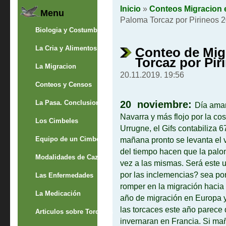
Inicio
»
Conteos Migracion 
Menu
Paloma Torcaz por Pirineos 
Biologia y Costumbres
La Cria y Alimentos
Conteo de Mig
Torcaz por Pir
La Migracion
20.11.2019. 19:56
Conteos y Censos
La Pasa. Conclusion
20 noviembre:
Día aman
Navarra y más flojo por la co
Los Cimbeles
Urrugne, el Gifs contabiliza 
Equipo de un Cimbelero
mañana pronto se levanta el 
del tiempo hacen que la palom
Modalidades de Caza
vez a las mismas. Será este 
por las inclemencias? sea por
Las Enfermedades
romper en la migración hacia
La Medicación
año de migración en Europa y 
las torcaces este año parece
Articulos sobre Torcaces
invernaran en Francia. Si m