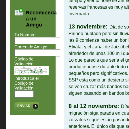
tiempo y viento norte se anim
reservas francesas es muy alt
Recomienda
invernada.
a un
Amigo
13 noviembre:
Día de so
Pirineo nublado pero sin lluv
Tu Nombre:
las 9 comienza haber un bon
Etxalar y el canal de Jaizkib
Correo de Amigo:
alrededor de unas 100 mil qu
Código de
Lo que parecía que sería el go
Validación:
produciendose durante todo e
pequeños pero significativos.
Introduzca el
SSP esta como un desierto s
Código de
se ven cruzar más bandos haci
Validación:
siguen pasando en bandos bo
8 al 12 noviembre:
Día
ENVIAR
migración siga parada en cuan
zorzales si que están pasand
anteriores. El único día que 