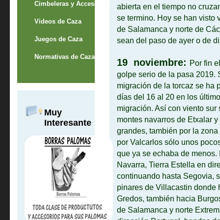
Cimbeleras y Accesorios
abierta en el tiempo no cruz
se termino. Hoy se han visto 
Videos de Caza
de Salamanca y norte de Các
Juegos de Caza
sean del paso de ayer o de d
Normativas de Caza
19 noviembre:
Por fin 
golpe serio de la pasa 2019. 
migración de la torcaz se ha
días del 16 al 20 en los últ
migración. Así con viento sur
Muy
montes navarros de Etxalar y
Interesante
grandes, también por la zona 
por Valcarlos sólo unos poco
que ya se echaba de menos. E
Navarra, Tierra Estella en di
continuando hasta Segovia, s
pinares de Villacastin donde 
Gredos, también hacia Burgos 
de Salamanca y norte Extrem