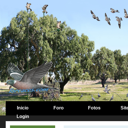
Inicio
Foro
Fotos
Sit
Login