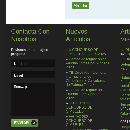
Contacta Con
Nuevos
Art
Nosotros
Articulos
Vis
Envianos un mensaje o
»
X CONCURSO DE
La Di
pregunta.
CIMBELES FECIEX 2025
14907
»
Conteo de Migracion de
El Ci
Paloma Torcaz por Pirineos
Deter
2023
Palom
»
XIII Quedada Palomera
La Le
Internacional de
Natura
Cimbeleros y Cazadores
Biodi
de Paloma Torcaz
consi
»
Conteo de Migracion de
manif
Paloma Torcaz por Pirineos
Los se
2022
torcaz
»
FECIEX 2022
Temar
CONCURSO DE
94468
CIMBELES
Criar
»
FECIEX 2021
Palom
CONCURSO DE
93615
ENVIAR
CIMBELES
Juego 
»
Oferta del Mes en Borras