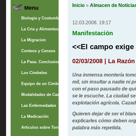
Inicio
»
Almacen de Noticia
Menu
Biologia y Costumbres
12.03.2008. 19:17
La Cria y Alimentos
Manifestación
La Migracion
<<El campo exige
Conteos y Censos
02/03/2008 | La Razón 
La Pasa. Conclusion
Los Cimbeles
Una inmensa montería tomó a
mil, sin insultar a nadie ni p
Equipo de un Cimbelero
con el paso pausado de qui
Modalidades de Caza
se le escuche. La ciudad se 
explotación agrícola. Cazad
Las Enfermedades
Quieren dejar de ser el blan
La Medicación
explicarles cómo deben orga
palabra más repetida.
Articulos sobre Torcaces