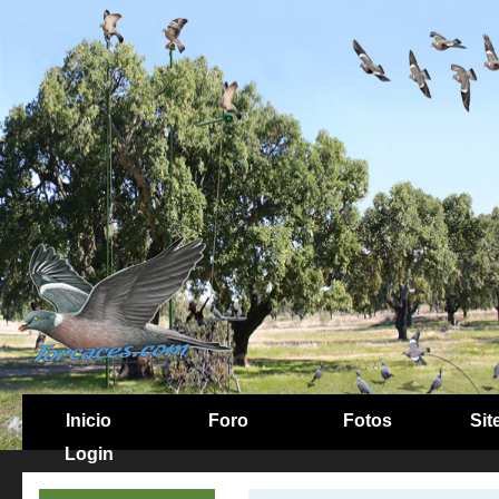
Inicio
Foro
Fotos
Sit
Login