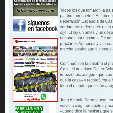
Todos los que tomaron la palab
palabra: «respeto». El primero
Federación Española de Caza
verdaderos defensores de la n
dijo. «Hay un antes y un desp
nosotros por nosotros. De aq
proclamó. Aplausos y vítores.
marcha estaba aún a cientos 
Continuó con la palabra el pr
Caza, el austríaco Dieter Sc
tropezones, aseguró que «no 
que la caza» y recordó «que 
todo el mundo que están apoy
Juan Antonio Sarrasqueta, pr
volvió a exigir «respeto» y 
FASE LUNAR Y
«Luego dice la ministra que
PUESTA SOL