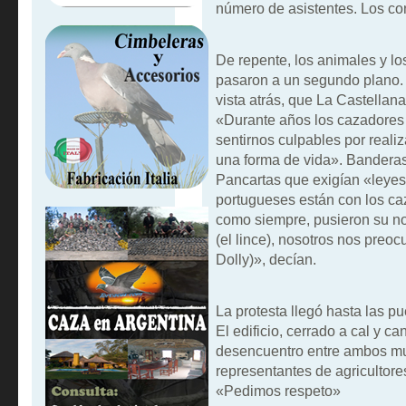
número de asistentes. Los co
De repente, los animales y lo
pasaron a un segundo plano.
vista atrás, que La Castellan
«Durante años los cazadores
sentirnos culpables por reali
una forma de vida». Banderas
Pancartas que exigían «leye
portugueses están con los ca
como siempre, pusieron su no
(el lince), nosotros nos preo
Dolly)», decían.
La protesta llegó hasta las p
El edificio, cerrado a cal y ca
desencuentro entre ambos mun
representantes de agricultor
«Pedimos respeto»