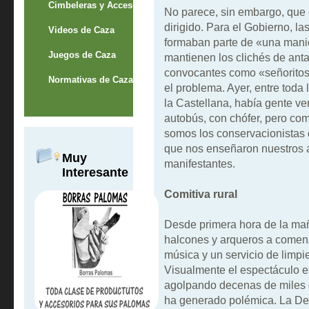
Cimbeleras y Accesorios
No parece, sin embargo, que 
dirigido. Para el Gobierno, l
Videos de Caza
formaban parte de «una manio
Juegos de Caza
mantienen los clichés de anta
convocantes como «señoritos
Normativas de Caza
el problema. Ayer, entre tod
la Castellana, había gente v
autobús, con chófer, pero co
somos los conservacionistas 
que nos enseñaron nuestros a
Muy
manifestantes.
Interesante
Comitiva rural
Desde primera hora de la mañ
halcones y arqueros a comen
música y un servicio de limpi
Visualmente el espectáculo e
agolpando decenas de miles 
ha generado polémica. La Del