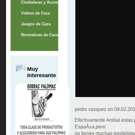
Cimbeleras y Accesorios
Videos de Caza
Juegos de Caza
Normativas de Caza
Muy
Interesante
pedro vazquez on
09.02.201
Efectivamente Anibal estas
EspaÃ±a,pero
no tienes muchas posibilida