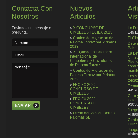
Contacta Con
Nuevos
Art
Nosotros
Articulos
Vis
Envianos un mensaje o
»
X CONCURSO DE
La Di
pregunta.
CIMBELES FECIEX 2025
14911
»
Conteo de Migracion de
El Ci
Paloma Torcaz por Pirineos
Deter
2023
Palom
»
XIII Quedada Palomera
La Le
Internacional de
Natura
Cimbeleros y Cazadores
Biodi
de Paloma Torcaz
consi
»
Conteo de Migracion de
manif
Paloma Torcaz por Pirineos
Los se
2022
torcaz
»
FECIEX 2022
Temar
CONCURSO DE
94576
CIMBELES
Criar
»
FECIEX 2021
Palom
CONCURSO DE
93638
ENVIAR
CIMBELES
Juego 
»
Oferta del Mes en Borras
Vistas
Palomas SL
Conte
Pirin
Juego
Vistas