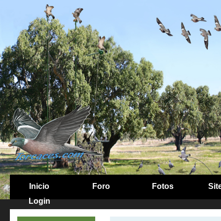
Inicio
Foro
Fotos
Sit
Login