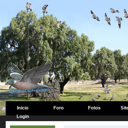
Inicio
Foro
Fotos
Sit
Login