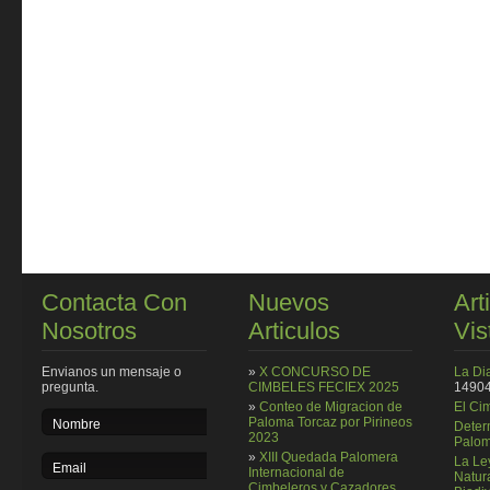
Contacta Con
Nuevos
Art
Nosotros
Articulos
Vis
Envianos un mensaje o
»
X CONCURSO DE
La Di
pregunta.
CIMBELES FECIEX 2025
14904
»
Conteo de Migracion de
El Ci
Paloma Torcaz por Pirineos
Deter
2023
Palom
»
XIII Quedada Palomera
La Le
Internacional de
Natura
Cimbeleros y Cazadores