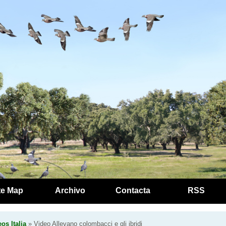
te Map
Archivo
Contacta
RSS
os Italia
» Video Allevano colombacci e gli ibridi