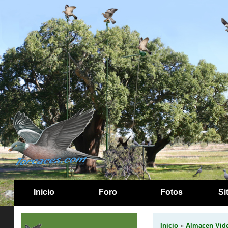
Inicio
Foro
Fotos
Si
Inicio
»
Almacen Vide