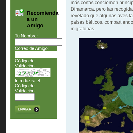
más cortas conciernen princi
Dinamarca, pero las recogida 
Recomienda
revelado que algunas aves ta
a un
países bálticos, compartiendo
Amigo
migratorias.
Tu Nombre:
Correo de Amigo:
Código de
Validación:
Introduzca el
Código de
Validación:
ENVIAR