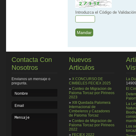
Introduzca el Código de Validación
Contacta Con
Nuevos
Art
Nosotros
Articulos
Vis
Envianos un mensaje o
»
X CONCURSO DE
La Di
pregunta.
CIMBELES FECIEX 2025
14909
»
Conteo de Migracion de
El Ci
Paloma Torcaz por Pirineos
Deter
2023
Palom
»
XIII Quedada Palomera
La Le
Internacional de
Natura
Cimbeleros y Cazadores
Biodi
de Paloma Torcaz
consi
»
Conteo de Migracion de
manif
Paloma Torcaz por Pirineos
Los se
2022
torcaz
»
FECIEX 2022
Temar