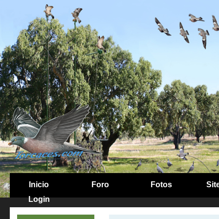
Inicio
Foro
Fotos
Sit
Login