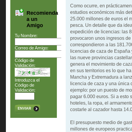
Como ocurre, en prácticamente
estudios económicos más deta
Recomienda
25.000 millones de euros el 
a un
Amigo
pesca. Un detalle que da idea
expedición de licencias: las
Tu Nombre:
provocaron unos ingresos de 8
correspondieron a las 181.700
Correo de Amigo:
licencias de caza de España 
las nueve provincias castella
Código de
genera el movimiento de caz
Validación:
en sus territorios es lo que h
Mancha y Extremadura a lanza
Introduzca el
licencia de caza y una única
Código de
ejemplo: por un puesto de mon
Validación:
pagar 6.000 euros. Si a esto
hoteles, la ropa, el armament
ENVIAR
costarle al cazador hasta 14.
El presupuesto medio de gast
millones de europeos practica