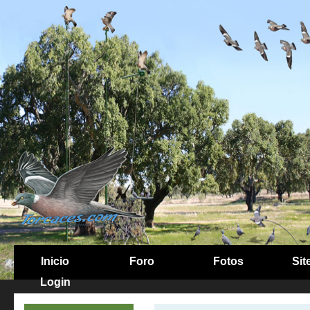
Inicio
Foro
Fotos
Sit
Login