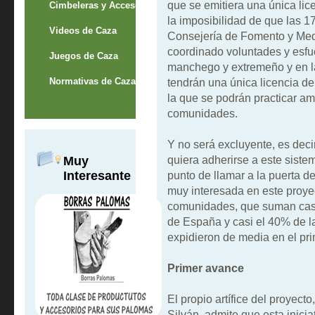
que se emitiera una única lice
Cimbeleras y Accesorios
la imposibilidad de que las 
Videos de Caza
Consejería de Fomento y Med
coordinado voluntades y esf
Juegos de Caza
manchego y extremeño y en l
Normativas de Caza
tendrán una única licencia de
la que se podrán practicar am
comunidades.
Y no será excluyente, es dec
quiera adherirse a este siste
Muy
Interesante
punto de llamar a la puerta d
muy interesada en este proyec
comunidades, que suman casi 
de España y casi el 40% de la
expidieron de media en el pri
Primer avance
El propio artífice del proyect
Silván, admite que esta inicia