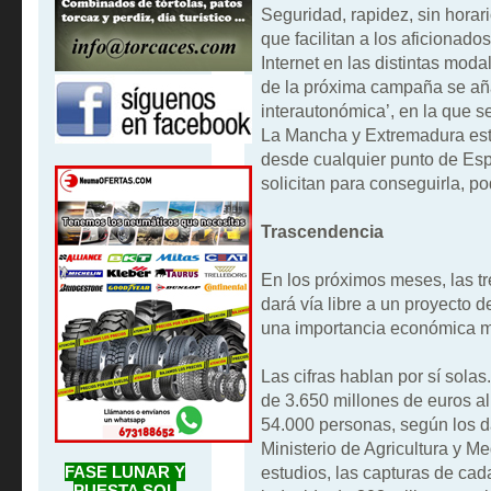
Seguridad, rapidez, sin horari
que facilitan a los aficionado
Internet en las distintas moda
de la próxima campaña se aña
interautonómica’, en la que se
La Mancha y Extremadura esta 
desde cualquier punto de Esp
solicitan para conseguirla, p
Trascendencia
En los próximos meses, las t
dará vía libre a un proyecto 
una importancia económica m
Las cifras hablan por sí sol
de 3.650 millones de euros a
54.000 personas, según los da
Ministerio de Agricultura y 
FASE LUNAR Y
estudios, las capturas de ca
PUESTA SOL