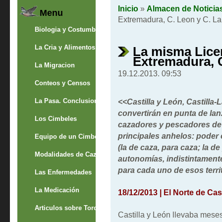
Inicio
»
Almacen de Noticia
Menu
Extremadura, C. Leon y C. L
Biologia y Costumbres
La Cria y Alimentos
La misma Licen
Extremadura, 
La Migracion
19.12.2013. 09:53
Conteos y Censos
La Pasa. Conclusion
<<Castilla y León, Castilla
convertirán en punta de lanz
Los Cimbeles
cazadores y pescadores de
principales anhelos: poder 
Equipo de un Cimbelero
(la de caza, para caza; la de
Modalidades de Caza
autonomías, indistintamente
para cada uno de esos terri
Las Enfermedades
La Medicación
18/12/2013 | El Norte de Cast
Articulos sobre Torcaces
Castilla y León llevaba mese