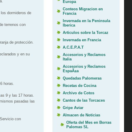
a.
Europa
Conteos Migracion en
 los dormideros de
Francia
Invernada en la Peninsula
de terrenos con
Iberica
Articulos sobre la Torcaz
Invernada en Francia
ranja de protección.
A.C.E.P.A.T
eclarados y en su
Accesorios y Reclamos
Italia
Accesorios y Reclamos
EspaÃ±a
Quedadas Palomeras
16 horas.
Recetas de Cocina
Archivo de Cotos
as 9 y las 17 horas.
Cantos de las Torcaces
s mismos pasadas las
Gripe Aviar
Almacen de Noticias
 Servicio con
Oferta del Mes en Borras
Palomas SL