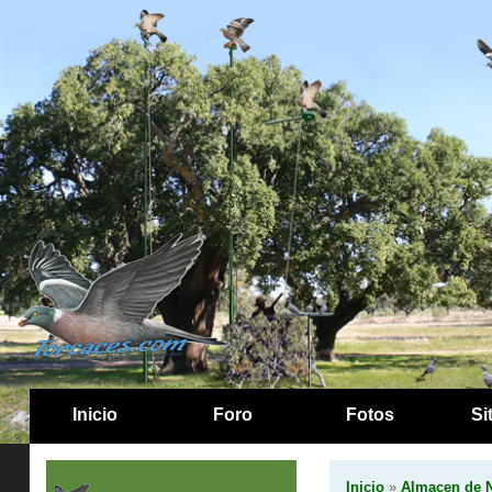
Inicio
Foro
Fotos
Si
Inicio
»
Almacen de N