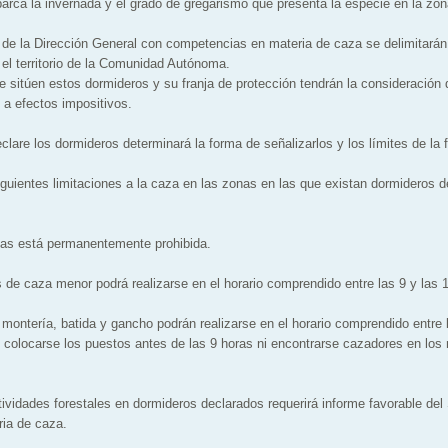
arca la invernada y el grado de gregarismo que presenta la especie en la zon
de la Dirección General con competencias en materia de caza se delimitarán
el territorio de la Comunidad Autónoma.
e sitúen estos dormideros y su franja de protección tendrán la consideración 
d a efectos impositivos.
lare los dormideros determinará la forma de señalizarlos y los límites de la f
guientes limitaciones a la caza en las zonas en las que existan dormideros d
ias está permanentemente prohibida.
 de caza menor podrá realizarse en el horario comprendido entre las 9 y las 
ontería, batida y gancho podrán realizarse en el horario comprendido entre l
 colocarse los puestos antes de las 9 horas ni encontrarse cazadores en lo
tividades forestales en dormideros declarados requerirá informe favorable del
ia de caza.