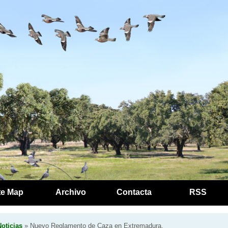
te Map
Archivo
Contacta
RSS
oticias
» Nuevo Reglamento de Caza en Extremadura.