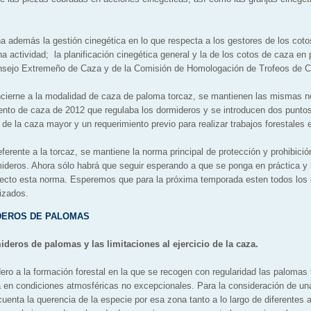
a además la gestión cinegética en lo que respecta a los gestores de los coto
a actividad; la planificación cinegética general y la de los cotos de caza en pa
nsejo Extremeño de Caza y de la Comisión de Homologación de Trofeos de 
cierne a la modalidad de caza de paloma torcaz, se mantienen las mismas no
ento de caza de 2012 que regulaba los dormideros y se introducen dos punto
a de la caza mayor y un requerimiento previo para realizar trabajos forestales 
ferente a la torcaz, se mantiene la norma principal de protección y prohibici
mideros. Ahora sólo habrá que seguir esperando a que se ponga en práctica y 
efecto esta norma. Esperemos que para la próxima temporada esten todos los
izados.
IDEROS DE PALOMAS
deros de palomas y las limitaciones al ejercicio de la caza.
ro a la formación forestal en la que se recogen con regularidad las palomas 
da en condiciones atmosféricas no excepcionales. Para la consideración de 
cuenta la querencia de la especie por esa zona tanto a lo largo de diferentes