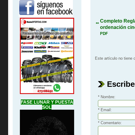
Completo Regla
**
ordenación cin
PDF
Este artículo no tiene
Escribe
* Nombre:
FASE LUNAR Y PUESTA
SOL
* Email:
* Comentario: