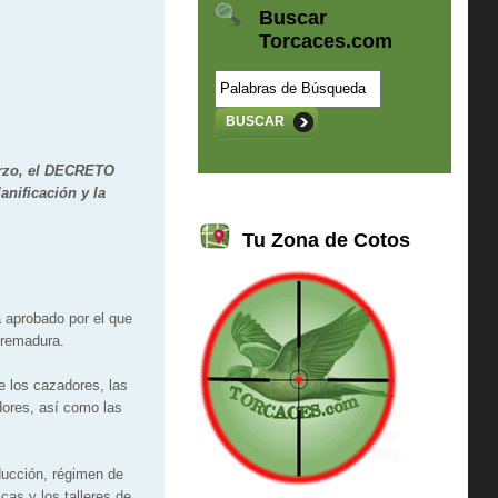
Buscar
Torcaces.com
BUSCAR
arzo, el DECRETO
anificación y la
Tu Zona de Cotos
a aprobado por el que
tremadura.
de los cazadores, las
dores, así como las
ducción, régimen de
cas y los talleres de