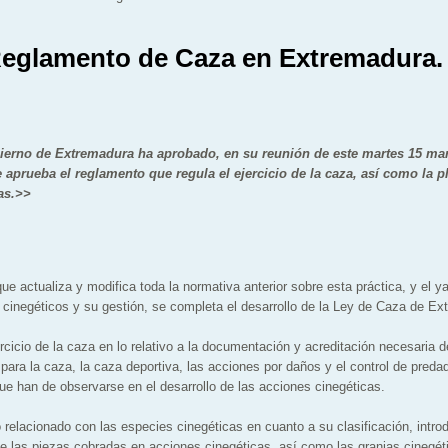
eglamento de Caza en Extremadura.
ierno de Extremadura ha aprobado, en su reunión de este martes 15 m
e aprueba el reglamento que regula el ejercicio de la caza, así como la pl
as.>>
e actualiza y modifica toda la normativa anterior sobre esta práctica, y el y
s cinegéticos y su gestión, se completa el desarrollo de la Ley de Caza de Ex
ercicio de la caza en lo relativo a la documentación y acreditación necesaria 
ara la caza, la caza deportiva, las acciones por daños y el control de preda
e han de observarse en el desarrollo de las acciones cinegéticas.
 relacionado con las especies cinegéticas en cuanto a su clasificación, intro
de las piezas cobradas en acciones cinegéticas, así como las granjas cinegéti