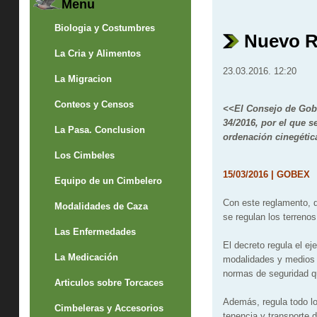
Menu
Biologia y Costumbres
Nuevo R
La Cria y Alimentos
23.03.2016. 12:20
La Migracion
Conteos y Censos
<<
El Consejo de Gob
34/2016, por el que s
La Pasa. Conclusion
ordenación cinegétic
Los Cimbeles
15/03/2016 | GOBEX
Equipo de un Cimbelero
Con este reglamento, qu
Modalidades de Caza
se regulan los terreno
Las Enfermedades
El decreto regula el ej
La Medicación
modalidades y medios p
normas de seguridad qu
Articulos sobre Torcaces
Además, regula todo lo
Cimbeleras y Accesorios
tenencia y transporte 