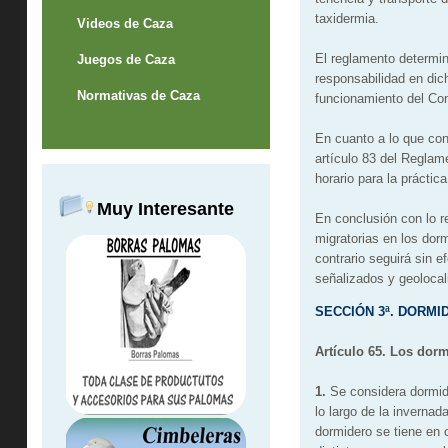
taxidermia.
Videos de Caza
El reglamento determin
Juegos de Caza
responsabilidad en dich
Normativas de Caza
funcionamiento del Co
En cuanto a lo que con
artículo 83 del Reglam
horario para la práctic
Muy Interesante
En conclusión con lo re
migratorias en los dor
contrario seguirá sin 
señalizados y geolocal
SECCIÓN 3ª. DORM
Artículo 65.
Los dormi
1.
Se considera dormide
lo largo de la inverna
dormidero se tiene en 