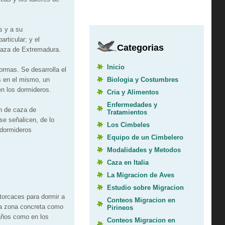
s y a su
rticular; y el
Categorias
Caza de Extremadura.
Inicio
rmas. Se desarrolla el
Biologia y Costumbres
s en el mismo, un
en los dormideros.
Cria y Alimentos
Enfermedades y
ón de caza de
Tratamientos
se señalicen, de lo
Los Cimbeles
 dormideros
Equipo de un Cimbelero
Modalidades y Metodos
Caza en Italia
La Migracion de Aves
Estudio sobre Migracion
torcaces para dormir a
Conteos Migracion en
una zona concreta como
Pirineos
 años como en los
Conteos Migracion en