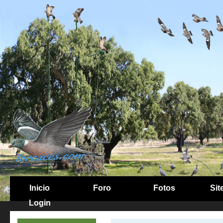
Inicio
Foro
Fotos
Sit
Login