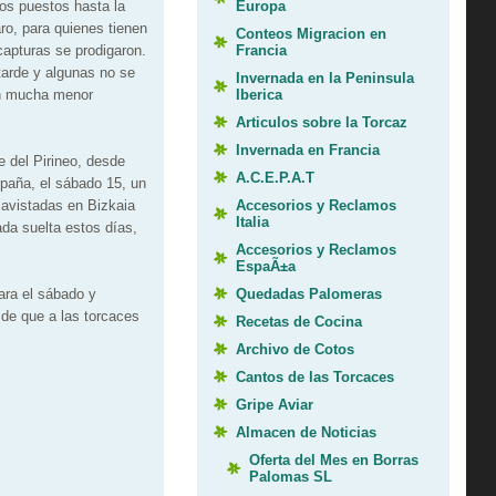
Europa
os puestos hasta la
ro, para quienes tienen
Conteos Migracion en
Francia
capturas se prodigaron.
 tarde y algunas no se
Invernada en la Peninsula
Iberica
en mucha menor
Articulos sobre la Torcaz
Invernada en Francia
e del Pirineo, desde
A.C.E.P.A.T
mpaña, el sábado 15, un
Accesorios y Reclamos
 avistadas en Bizkaia
Italia
da suelta estos días,
Accesorios y Reclamos
EspaÃ±a
Quedadas Palomeras
ara el sábado y
de que a las torcaces
Recetas de Cocina
Archivo de Cotos
Cantos de las Torcaces
Gripe Aviar
Almacen de Noticias
Oferta del Mes en Borras
Palomas SL