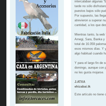
intercalaban algunas “
tarde no sólo disfruta
puestos bajos sólo pud
Por supuesto, las llega
atrevieron a superar 
cantidad, a los que des
Mientras tanto, la web
Arnegi, Sara, Banka y 
total de 16.059 paloma
esos mismos días. Y ya
algo habitual cuando h
Y para el largo fin de
domingo, aunque con po
no les gusta mojarse.
J.ATXA
ehizabai.tk
Este artículo no tiene