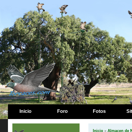
Inicio
Foro
Fotos
Si
Inicio
»
Almacen de N