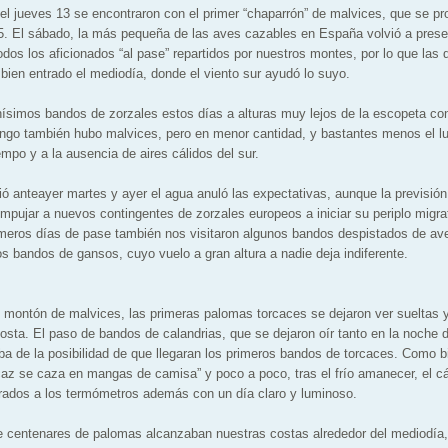
 el jueves 13 se encontraron con el primer “chaparrón” de malvices, que se 
15. El sábado, la más pequeña de las aves cazables en España volvió a pres
odos los aficionados “al pase” repartidos por nuestros montes, por lo que las
 bien entrado el mediodía, donde el viento sur ayudó lo suyo.
imos bandos de zorzales estos días a alturas muy lejos de la escopeta con 
mingo también hubo malvices, pero en menor cantidad, y bastantes menos el 
mpo y a la ausencia de aires cálidos del sur.
ció anteayer martes y ayer el agua anuló las expectativas, aunque la previsión
mpujar a nuevos contingentes de zorzales europeos a iniciar su periplo migrat
imeros días de pase también nos visitaron algunos bandos despistados de av
os bandos de gansos, cuyo vuelo a gran altura a nadie deja indiferente.
 montón de malvices, las primeras palomas torcaces se dejaron ver sueltas
osta. El paso de bandos de calandrias, que se dejaron oír tanto en la noche
ba de la posibilidad de que llegaran los primeros bandos de torcaces. Como bi
caz se caza en mangas de camisa” y poco a poco, tras el frío amanecer, el cál
rados a los termómetros además con un día claro y luminoso.
e centenares de palomas alcanzaban nuestras costas alrededor del mediodía,