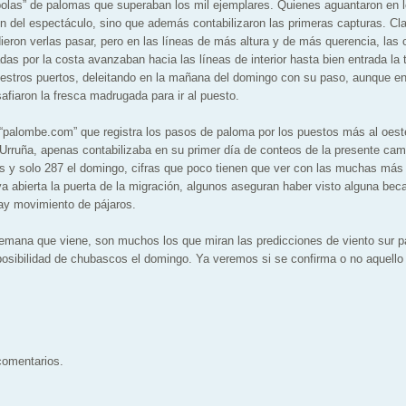
bolas” de palomas que superaban los mil ejemplares. Quienes aguantaron en l
ron del espectáculo, sino que además contabilizaron las primeras capturas. Cla
ieron verlas pasar, pero en las líneas de más altura y de más querencia, las 
das por la costa avanzaban hacia las líneas de interior hasta bien entrada la
nuestros puertos, deleitando en la mañana del domingo con su paso, aunque 
afiaron la fresca madrugada para ir al puesto.
 “palombe.com” que registra los pasos de paloma por los puestos más al oest
Urruña, apenas contabilizaba en su primer día de conteos de la presente ca
s y solo 287 el domingo, cifras que poco tienen que ver con las muchas más
 abierta la puerta de la migración, algunos aseguran haber visto alguna beca
ay movimiento de pájaros.
 semana que viene, son muchos los que miran las predicciones de viento sur p
sibilidad de chubascos el domingo. Ya veremos si se confirma o no aquello 
 comentarios.