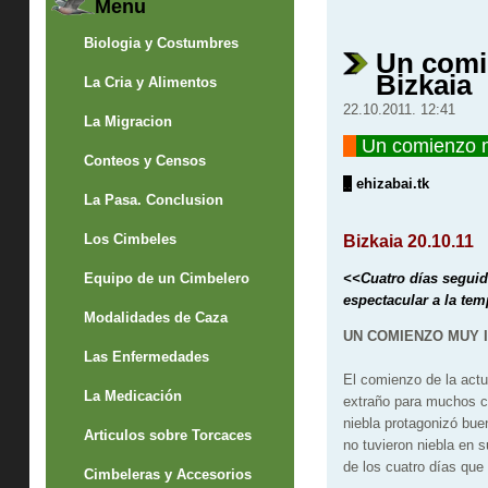
Menu
Biologia y Costumbres
Un comi
Bizkaia
La Cria y Alimentos
22.10.2011. 12:41
La Migracion
""
Un comienzo mu
Conteos y Censos
..
ehizabai.tk
La Pasa. Conclusion
Los Cimbeles
Bizkaia
20.10.11
Equipo de un Cimbelero
<<Cuatro días seguid
espectacular a la te
Modalidades de Caza
UN COMIENZO MUY 
Las Enfermedades
El comienzo de la act
La Medicación
extraño para muchos ca
niebla protagonizó bue
Articulos sobre Torcaces
no tuvieron niebla en 
de los cuatro días que
Cimbeleras y Accesorios