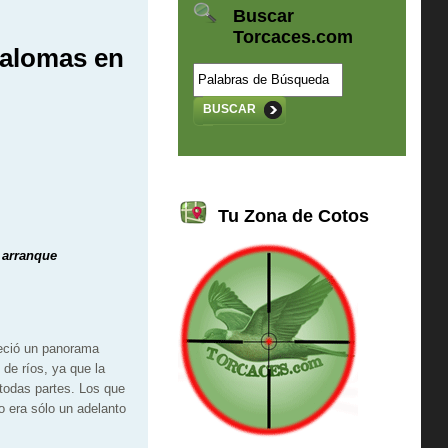
Buscar
Torcaces.com
palomas en
BUSCAR
Tu Zona de Cotos
 arranque
reció un panorama
de ríos, ya que la
 todas partes. Los que
o era sólo un adelanto