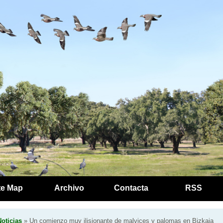
te Map
Archivo
Contacta
RSS
oticias
» Un comienzo muy ilisionante de malvices y palomas en Bizkaia