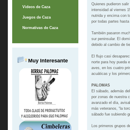
Quienes pudieron salir
Videos de Caza
intensidad al viernes 
nutrida y encima con t
Juegos de Caza
por todas partes hasta
Normativas de Caza
También pasaron muchís
sur peninsular. El do
debido al cambio de tie
El flujo casi desapare
Muy Interesante
norte para hoy pueda e
aves, en los cuatro pr
acuáticas y los primer
PALOMAS
El sábado, además del
por zonas de nuestra c
avanzado el día, avisa
más veteranos, “la tor
sábado fue subiendo g
Los primeros grupos d