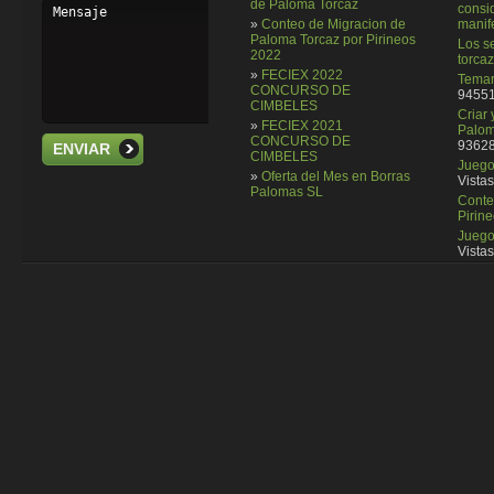
de Paloma Torcaz
consi
»
Conteo de Migracion de
manif
Paloma Torcaz por Pirineos
Los se
2022
torcaz
»
FECIEX 2022
Temar
CONCURSO DE
94551
CIMBELES
Criar
»
FECIEX 2021
Palom
CONCURSO DE
93628
ENVIAR
CIMBELES
Juego 
»
Oferta del Mes en Borras
Vistas
Palomas SL
Conte
Pirin
Juego
Vistas