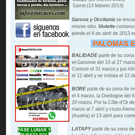
Sarrot (13 febrero 2013)
Garona y Occitania
se encue
mismo sitio.
Violette
comienza
pierde el 6 de abril de 2013 e
PALOMAS E
BALIDADE
parte de su zona 
et-Garonne del 10 al 27 marz
Correze el 31 marzo y por Alli
el 12 abril y se instala el 22 
BORE
parte de su zona de i
el 4 marzo, la Dordogne del 6
20 marzo. Por la Côte d'Or de
marzo al 7 abril y cruzo Alema
(Austria) el 13 abril para com
LATAPY
parte de su zona de
FASE LUNAR Y
PUESTA SOL