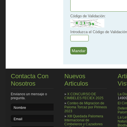
Código de Validación:
Introduzca el Código de Validación
Contacta Con
Nuevos
Art
Nosotros
Articulos
Vis
Envianos un mensaje o
»
X CONCURSO DE
La Di
pregunta.
CIMBELES FECIEX 2025
14909
»
Conteo de Migracion de
El Ci
Paloma Torcaz por Pirineos
Deter
2023
Palom
»
XIII Quedada Palomera
La Le
Internacional de
Natura
Cimbeleros y Cazadores
Biodi