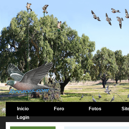
Inicio
Foro
Fotos
Sit
Login