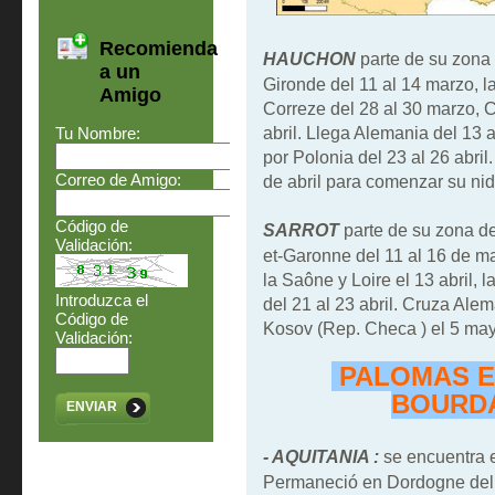
Recomienda
HAUCHON
parte de su zona
a un
Gironde del 11 al 14 marzo, l
Amigo
Correze del 28 al 30 marzo, Cre
abril. Llega Alemania del 13 a
Tu Nombre:
por Polonia del 23 al 26 abril
Correo de Amigo:
de abril para comenzar su nidi
Código de
SARROT
parte de su zona de
Validación:
et-Garonne del 11 al 16 de ma
la Saône y Loire el 13 abril, l
Introduzca el
del 21 al 23 abril. Cruza Alem
Código de
Kosov (Rep. Checa ) el 5 mayo
Validación:
PALOMAS E
BOURDA
ENVIAR
- AQUITANIA :
se encuentra e
Permaneció en Dordogne del 