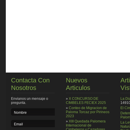
Contacta Con
Nuevos
Art
Nosotros
Articulos
Vis
Envianos un mensaje o
»
X CONCURSO DE
La Di
pregunta.
CIMBELES FECIEX 2025
14910
»
Conteo de Migracion de
El Ci
Paloma Torcaz por Pirineos
Deter
2023
Palom
»
XIII Quedada Palomera
La Le
Internacional de
Natura
Cimbeleros y Cazadores