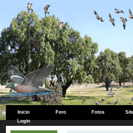
Inicio
Foro
Fotos
Sit
Login