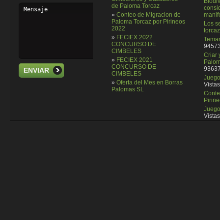
Biodi
de Paloma Torcaz
consi
»
Conteo de Migracion de
manif
Paloma Torcaz por Pirineos
Los se
2022
torcaz
»
FECIEX 2022
Temar
CONCURSO DE
94573
CIMBELES
Criar
»
FECIEX 2021
Palom
CONCURSO DE
93637
ENVIAR
CIMBELES
Juego 
»
Oferta del Mes en Borras
Vistas
Palomas SL
Conte
Pirin
Juego
Vistas