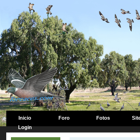
Inicio
Foro
Fotos
Sit
Login