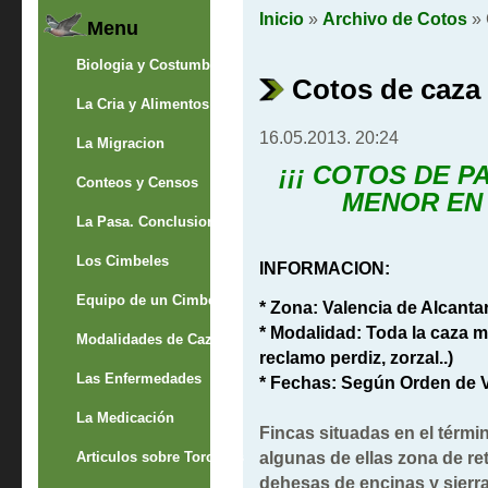
Inicio
»
Archivo de Cotos
» 
Menu
Biologia y Costumbres
Cotos de caza
La Cria y Alimentos
16.05.2013. 20:24
La Migracion
¡¡¡ COTOS DE 
Conteos y Censos
MENOR EN
La Pasa. Conclusion
Los Cimbeles
INFORMACION:
Equipo de un Cimbelero
* Zona: Valencia de Alcanta
* Modalidad: Toda la caza m
Modalidades de Caza
reclamo perdiz, zorzal..)
Las Enfermedades
* Fechas: Según Orden de 
La Medicación
Fincas situadas
en el térmi
algunas de ellas zona de r
Articulos sobre Torcaces
dehesas de encinas y sierr