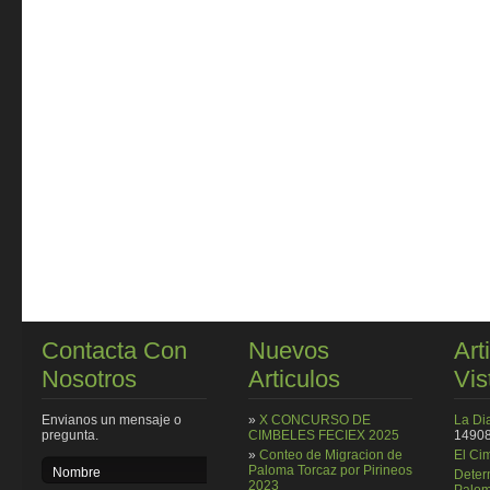
Contacta Con
Nuevos
Art
Nosotros
Articulos
Vis
Envianos un mensaje o
»
X CONCURSO DE
La Di
pregunta.
CIMBELES FECIEX 2025
14908
»
Conteo de Migracion de
El Ci
Paloma Torcaz por Pirineos
Deter
2023