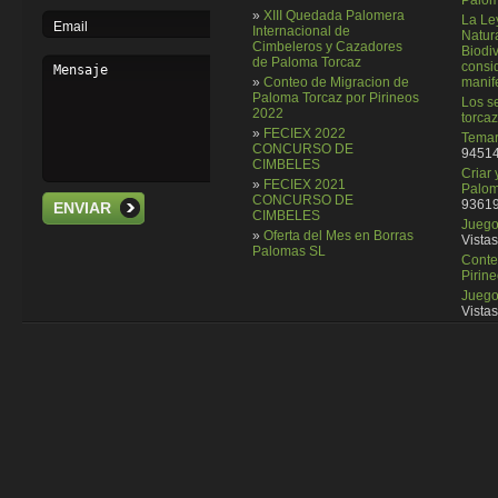
Palom
»
XIII Quedada Palomera
La Le
Internacional de
Natura
Cimbeleros y Cazadores
Biodi
de Paloma Torcaz
consi
»
Conteo de Migracion de
manif
Paloma Torcaz por Pirineos
Los se
2022
torcaz
»
FECIEX 2022
Temar
CONCURSO DE
94514
CIMBELES
Criar
»
FECIEX 2021
Palom
CONCURSO DE
93619
ENVIAR
CIMBELES
Juego 
»
Oferta del Mes en Borras
Vistas
Palomas SL
Conte
Pirin
Juego
Vistas