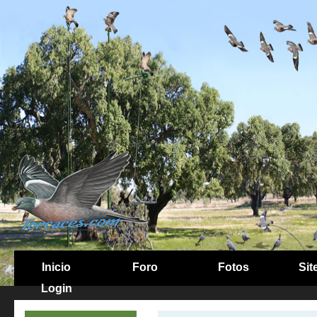
Inicio
Foro
Fotos
Sit
Login