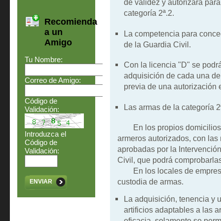
de validez y autorizará para
categoría 2ª.2.
Recomienda
a un
La competencia para conce
Amigo
de la Guardia Civil.
Tu Nombre:
Con la licencia "D" se podrá
adquisición de cada una de 
Correo de Amigo:
previa de una autorización 
Código de
Las armas de la categoría 
Validación:
En los propios domicilios de
Introduzca el
armeros autorizados, con las
Código de
aprobadas por la Intervenció
Validación:
Civil, que podrá comprobarla
En los locales de empresas
custodia de armas.
ENVIAR
La adquisición, tenencia y 
artificios adaptables a las
eficacia, solamente se perm