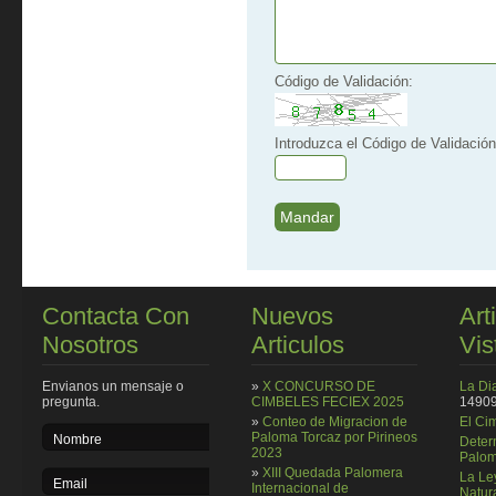
Código de Validación:
Introduzca el Código de Validación
Contacta Con
Nuevos
Art
Nosotros
Articulos
Vis
Envianos un mensaje o
»
X CONCURSO DE
La Di
pregunta.
CIMBELES FECIEX 2025
14909
»
Conteo de Migracion de
El Ci
Paloma Torcaz por Pirineos
Deter
2023
Palom
»
XIII Quedada Palomera
La Le
Internacional de
Natura