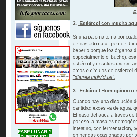
E
2.-
Estiércol con mucha agu
Si una paloma toma por cual
demasiado calor, porque dura
beber o porque los órganos di
especialmente el buche), es
estiércol y nosotros encontr
arcos o círculos de estiércol 
"diarrea individual"
.
3.-
Estiércol Homogéneo o n
Cuando hay una disolución de 
cantidad excesiva de agua, qu
El paso del agua a través de t
por eso la masa es homogéne
intestino, con fermentación, p
FASE LUNAR Y
en heridas ocasionadas por p
PUESTA SOL