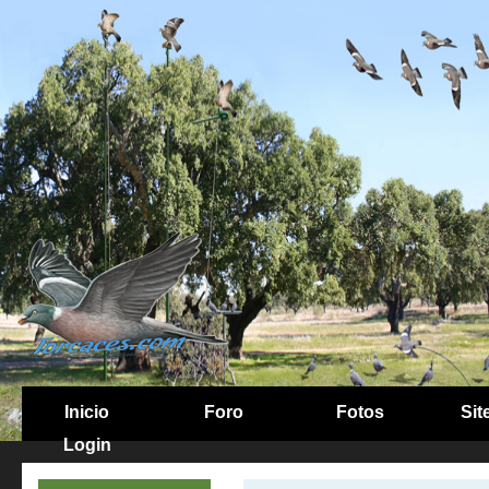
Inicio
Foro
Fotos
Sit
Login