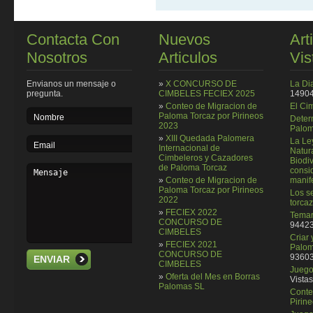
Contacta Con
Nuevos
Art
Nosotros
Articulos
Vis
Envianos un mensaje o
»
X CONCURSO DE
La Di
pregunta.
CIMBELES FECIEX 2025
14904
»
Conteo de Migracion de
El Ci
Paloma Torcaz por Pirineos
Deter
2023
Palom
»
XIII Quedada Palomera
La Le
Internacional de
Natura
Cimbeleros y Cazadores
Biodi
de Paloma Torcaz
consi
»
Conteo de Migracion de
manif
Paloma Torcaz por Pirineos
Los se
2022
torcaz
»
FECIEX 2022
Temar
CONCURSO DE
94423
CIMBELES
Criar
»
FECIEX 2021
Palom
CONCURSO DE
93603
ENVIAR
CIMBELES
Juego 
»
Oferta del Mes en Borras
Vistas
Palomas SL
Conte
Pirin