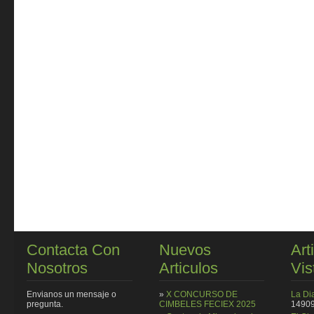
Contacta Con
Nuevos
Art
Nosotros
Articulos
Vis
Envianos un mensaje o
»
X CONCURSO DE
La Di
pregunta.
CIMBELES FECIEX 2025
14909