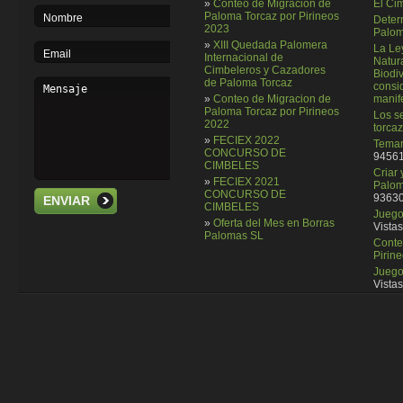
»
Conteo de Migracion de
El Ci
Paloma Torcaz por Pirineos
Deter
2023
Palom
»
XIII Quedada Palomera
La Le
Internacional de
Natura
Cimbeleros y Cazadores
Biodi
de Paloma Torcaz
consi
»
Conteo de Migracion de
manif
Paloma Torcaz por Pirineos
Los se
2022
torcaz
»
FECIEX 2022
Temar
CONCURSO DE
94561
CIMBELES
Criar
»
FECIEX 2021
Palom
CONCURSO DE
93630
ENVIAR
CIMBELES
Juego 
»
Oferta del Mes en Borras
Vistas
Palomas SL
Conte
Pirin
Juego
Vistas