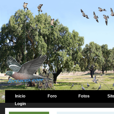
Inicio
Foro
Fotos
Sit
Login