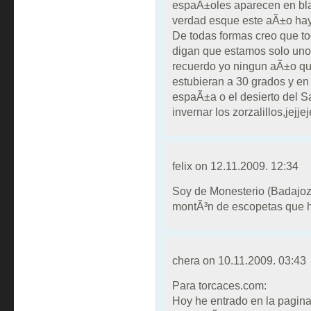
espaÃ±oles aparecen en bl
verdad esque este aÃ±o hay
De todas formas creo que to
digan que estamos solo uno
recuerdo yo ningun aÃ±o qu
estubieran a 30 grados y en
espaÃ±a o el desierto del S
invernar los zorzalillos,jejje
felix on
12.11.2009. 12:34
Soy de Monesterio (Badajoz)
montÃ³n de escopetas que h
chera on
10.11.2009. 03:43
Para torcaces.com:
Hoy he entrado en la pagina