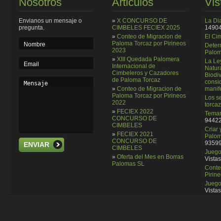
Nosotros
Articulos
Vis
Envianos un mensaje o
»
X CONCURSO DE
La Di
pregunta.
CIMBELES FECIEX 2025
14904
»
Conteo de Migracion de
El Ci
Paloma Torcaz por Pirineos
Deter
2023
Palom
»
XIII Quedada Palomera
La Le
Internacional de
Natura
Cimbeleros y Cazadores
Biodi
de Paloma Torcaz
consi
»
Conteo de Migracion de
manif
Paloma Torcaz por Pirineos
Los se
2022
torcaz
»
FECIEX 2022
Temar
CONCURSO DE
94422
CIMBELES
Criar
»
FECIEX 2021
Palom
CONCURSO DE
93599
ENVIAR
CIMBELES
Juego 
»
Oferta del Mes en Borras
Vistas
Palomas SL
Conte
Pirin
Juego
Vistas