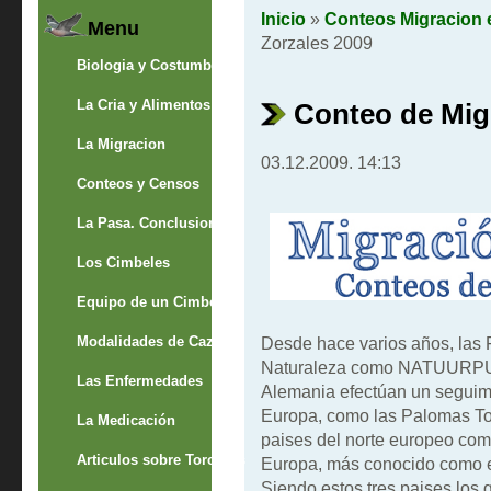
Inicio
»
Conteos Migracion 
Menu
Zorzales 2009
Biologia y Costumbres
La Cria y Alimentos
Conteo de Mig
La Migracion
03.12.2009. 14:13
Conteos y Censos
La Pasa. Conclusion
Los Cimbeles
Equipo de un Cimbelero
Modalidades de Caza
Desde hace varios años, las 
Naturaleza como NATUURPUNT
Las Enfermedades
Alemania efectúan un seguimi
Europa, como las Palomas To
La Medicación
paises del norte europeo com
Articulos sobre Torcaces
Europa, más conocido como el
Siendo estos tres paises los 