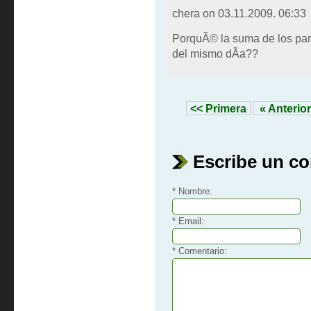
chera on
03.11.2009. 06:33
PorquÃ© la suma de los parci
del mismo dÃ­a??
<< Primera
« Anterior
Escribe un c
* Nombre:
* Email:
* Comentario: