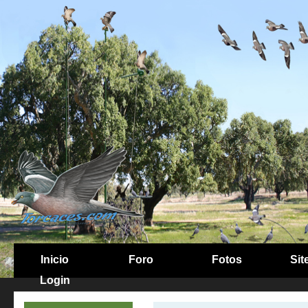
Inicio
Foro
Fotos
Sit
Login