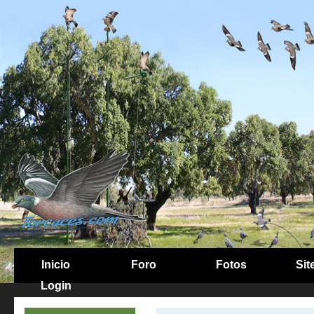
Inicio
Foro
Fotos
Sit
Login