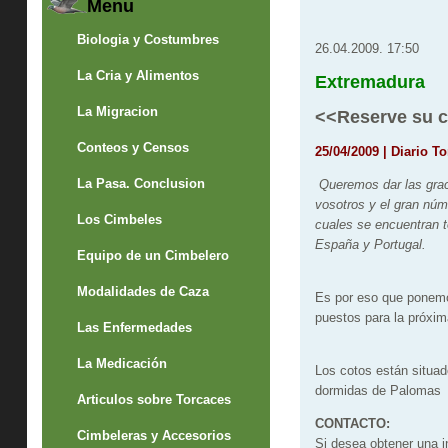
Menu
Biologia y Costumbres
26.04.2009. 17:50
La Cria y Alimentos
Extremadura
La Migracion
<<Reserve su c
Conteos y Censos
25/04/2009 | Diario 
La Pasa. Conclusion
Queremos dar las grac
vosotros y el gran núm
Los Cimbeles
cuales se encuentran 
España y Portugal.
Equipo de un Cimbelero
Modalidades de Caza
Es por eso que ponemo
puestos para la próxi
Las Enfermedades
La Medicación
Los cotos están situa
dormidas de Palomas
Articulos sobre Torcaces
CONTACTO:
Cimbeleras y Accesorios
Si desea obtener una i