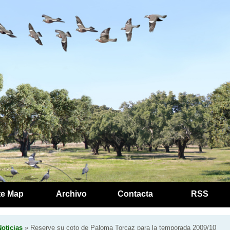
te Map
Archivo
Contacta
RSS
oticias
» Reserve su coto de Paloma Torcaz para la temporada 2009/10