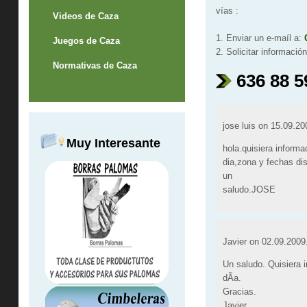
vías :
Videos de Caza
1. Enviar un e-maíl a:
Juegos de Caza
2. Solicitar informació
Normativas de Caza
636 88 5
jose luis on
15.09.20
Muy Interesante
hola.quisiera inform
dia,zona y fechas di
un
saludo.JOSE
Javier on
02.09.2009
Un saludo. Quisiera 
dÃ­a.
Gracias.
Javier