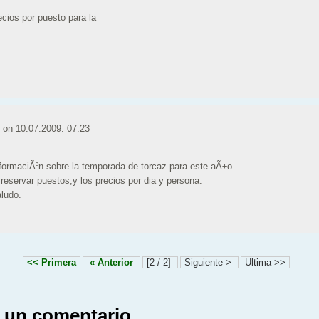
ecios por puesto para la
z on
10.07.2009. 07:23
informaciÃ³n sobre la temporada de torcaz para este aÃ±o.
 reservar puestos,y los precios por dia y persona.
aludo.
<< Primera
« Anterior
[2 / 2]
Siguiente >
Ultima >>
 un comentario