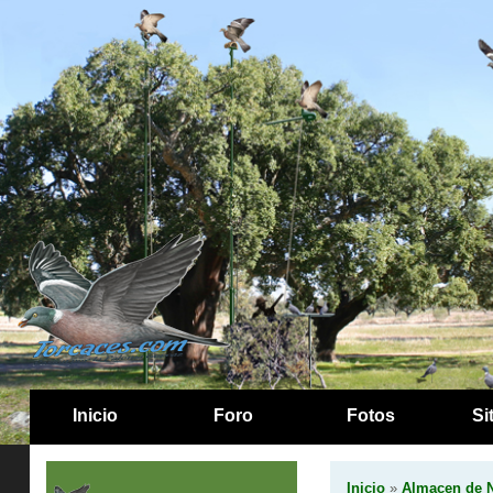
Inicio
Foro
Fotos
Si
Inicio
»
Almacen de N