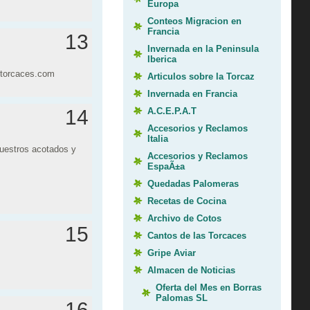
Europa
Conteos Migracion en
Francia
13
Invernada en la Peninsula
Iberica
o@torcaces.com
Articulos sobre la Torcaz
Invernada en Francia
A.C.E.P.A.T
14
Accesorios y Reclamos
Italia
vuestros acotados y
Accesorios y Reclamos
EspaÃ±a
Quedadas Palomeras
Recetas de Cocina
Archivo de Cotos
15
Cantos de las Torcaces
Gripe Aviar
Almacen de Noticias
Oferta del Mes en Borras
Palomas SL
16