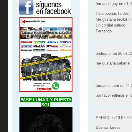
fernando goy on
01.0
Hola buenas tardes,
Me gustaria recibir i
Un cordial saludo.
Fernando
andres p. on
26.07.2
me gustaria saber el 
torcaces.com on
24.
por favor rellenar el
FASE LUNAR Y PUESTA
SOL
PEDRO on
19.07.200
Buenas tardes.