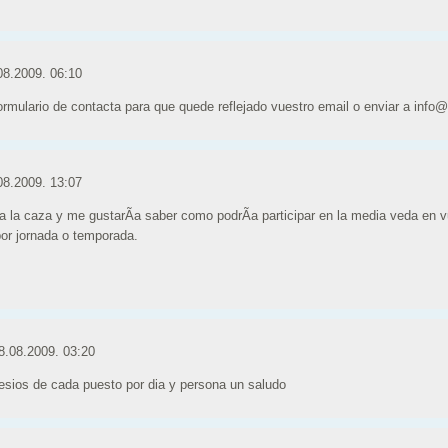
08.2009. 06:10
 formulario de contacta para que quede reflejado vuestro email o enviar a inf
08.2009. 13:07
 a la caza y me gustarÃ­a saber como podrÃ­a participar en la media veda en 
por jornada o temporada.
8.08.2009. 03:20
esios de cada puesto por dia y persona un saludo