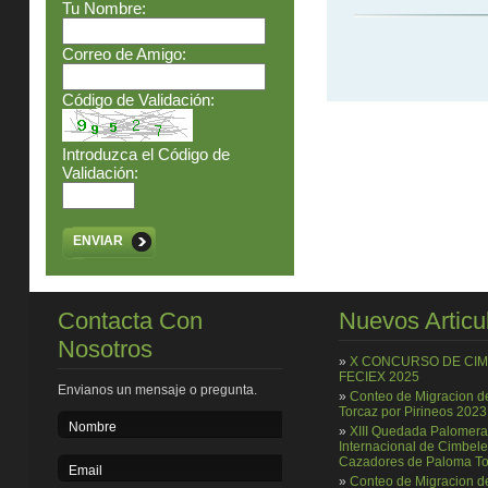
Tu Nombre:
Correo de Amigo:
Código de Validación:
Introduzca el Código de
Validación:
ENVIAR
Contacta Con
Nuevos Articu
Nosotros
»
X CONCURSO DE CI
FECIEX 2025
Envianos un mensaje o pregunta.
»
Conteo de Migracion 
Torcaz por Pirineos 2023
»
XIII Quedada Palomera
Internacional de Cimbele
Cazadores de Paloma To
»
Conteo de Migracion 