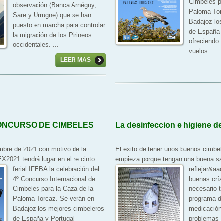
Cimbeles p
observación (Banca Arnéguy,
Paloma Tor
Sare y Urrugne) que se han
Badajoz lo
puesto en marcha para controlar
de España 
la migración de los Pirineos
ofreciendo
occidentales. ...
vuelos...
LEER MAS
CONCURSO DE CIMBELES
La desinfeccion e higiene de
mbre de 2021 con motivo de la
El éxito de tener unos buenos cimbe
X2021 tendrá lugar en el re
cinto
empieza porque tengan una buena sa
ferial IFEBA la celebración del
reflejar&a
4º Concurso Internacional de
buenas cría
Cimbeles para la Caza de la
necesario 
Paloma Torcaz. Se verán en
programa d
Badajoz los mejores cimbeleros
medicación
de España y Portugal
problemas 