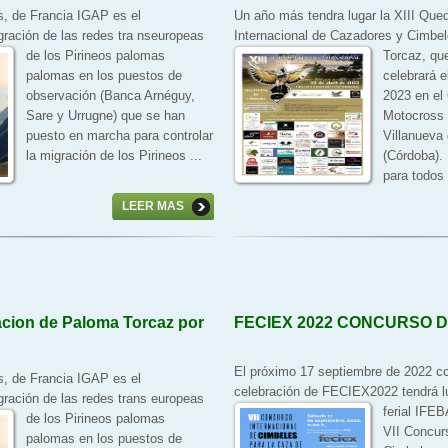
, de Francia IGAP es el
Un año más tendra lugar la XIII Qu
gración de las redes tra
nseuropeas
Internacional de Cazadores y Cimbe
de los Pirineos palomas
Torcaz, qu
palomas en los puestos de
celebrará e
observación (Banca Arnéguy,
2023 en el 
Sare y Urrugne) que se han
Motocross 
puesto en marcha para controlar
Villanueva
la migración de los Pirineos ...
(Córdoba). 
para todos 
LEER MAS
cion de Paloma Torcaz por
FECIEX 2022 CONCURSO 
El próximo 17 septiembre de 2022 co
, de Francia IGAP es el
celebración de FECIEX2022 tendrá lu
gración de las redes trans
europeas
ferial IFEB
de los Pirineos palomas
VII Concur
palomas en los puestos de