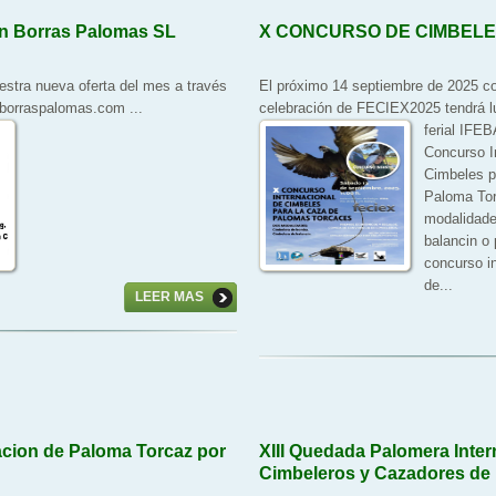
en Borras Palomas SL
X CONCURSO DE CIMBELES
stra nueva oferta del mes a través
El próximo 14 septiembre de 2025 co
.borraspalomas.com
...
celebración de FECIEX2025 tendrá lu
ferial IFEB
Concurso I
Cimbeles p
Paloma Tor
modalidade
balancin o 
concurso in
de...
LEER MAS
cion de Paloma Torcaz por
XIII Quedada Palomera Inter
Cimbeleros y Cazadores de