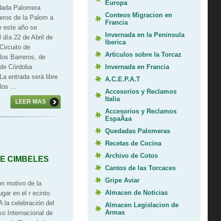
Europa
edada Palomera
Conteos Migracion en
leros de la Palom
a
Francia
e este año se
Invernada en la Peninsula
l día 22 de Abril de
Iberica
Circuito de
Articulos sobre la Torcaz
los Barreros, de
Invernada en Francia
 de Córdoba
La entrada será libre
A.C.E.P.A.T
los ...
Accesorios y Reclamos
Italia
LEER MAS
Accesorios y Reclamos
EspaÃ±a
Quedadas Palomeras
Recetas de Cocina
Archivo de Cotos
DE CIMBELES
Cantos de las Torcaces
Gripe Aviar
n motivo de la
Almacen de Noticias
gar en el r
ecinto
A la celebración del
Almacen Legislacion de
Armas
so Internacional de