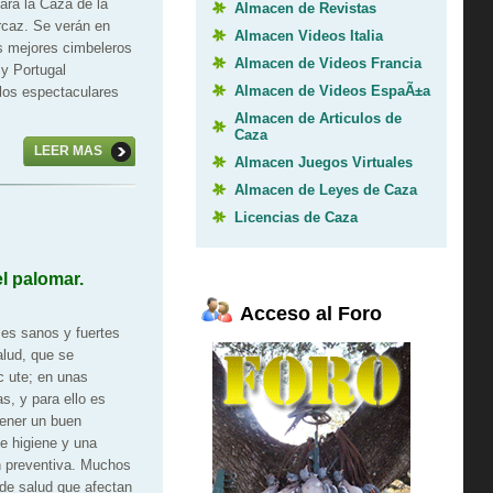
ara la Caza de la
Almacen de Revistas
caz. Se verán en
Almacen Videos Italia
s mejores cimbeleros
Almacen de Videos Francia
y Portugal
Almacen de Videos EspaÃ±a
 los espectaculares
Almacen de Articulos de
Caza
LEER MAS
Almacen Juegos Virtuales
Almacen de Leyes de Caza
Licencias de Caza
l palomar.
Acceso al Foro
les sanos y fuertes
lud, que se
ac
ute; en unas
s, y para ello es
tener un buen
e higiene y una
 preventiva. Muchos
de salud que afectan