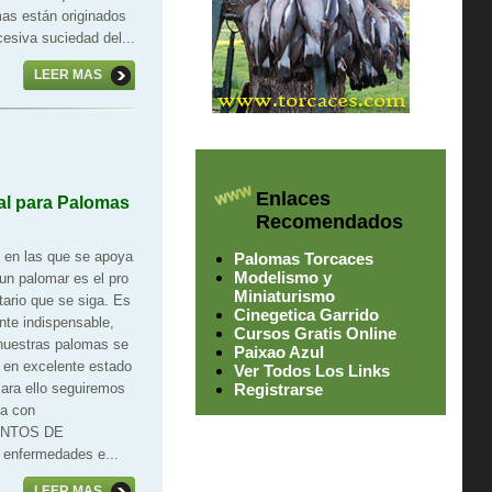
mas están originados
esiva suciedad del...
LEER MAS
Enlaces
al para Palomas
Recomendados
 en las que se apoya
Palomas Torcaces
Modelismo y
 un palomar es el pro
Miniaturismo
tario que se siga. Es
Cinegetica Garrido
nte indispensable,
Cursos Gratis Online
nuestras palomas se
Paixao Azul
 en excelente estado
Ver Todos Los Links
Para ello seguiremos
Registrarse
a con
ENTOS DE
 enfermedades e...
LEER MAS