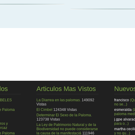
los
Articulos Mas Vistos
Nuevos
MBELES
La Diarrea en las palomas.
149092
francisco
(Q
Vistas
no se...)
de Paloma
El Cimbel
124348 Vistas
esmeralda
(
paloma medi
Determinar El Sexo de la Paloma.
123738 Vistas
j.gpe alvara
ros y
para o...)
La Ley de Patrimonio Natural y de la
rcaz
Biodiversidad no puede considerarse
martha cecil
de Paloma
la causa de la manifestaci&
111946
y no qu...)