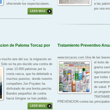
ofreciendo los espectaculares...
a las palo
por una exc
LEER MAS
cion de Paloma Torcaz por
Tratamiento Preventivo Anu
www.torcaces.com Una de las bases
 mucho aire del sur, la migración en
el éxito de
. Sólo se ha pro
ducido una contra de
grama sani
unas 13.000 palomas por la
rigurosame
costa vasca, que ha deleitado a
que todas 
muchos puestos, donde nuestro
encuentren
compañero Jon Poyales ha
de salud. 
disfrutado de una bonita percha.
un program
Bandos pequeños de contra
TRATAMI
hacia Urrugne se han podido...
PREVENCION contra las principales
LEER MAS