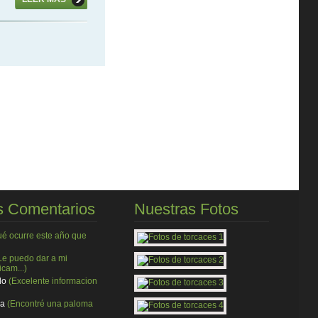
 Comentarios
Nuestras Fotos
ué ocurre este año que
Le puedo dar a mi
cam...)
do
(Excelente informacion
ia
(Encontré una paloma