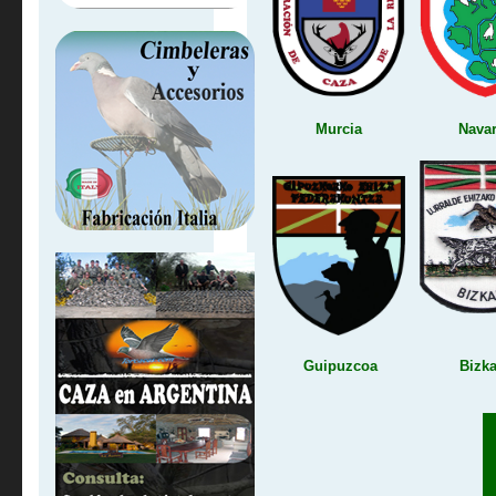
Murcia
Navar
Guipuzcoa
Bizka