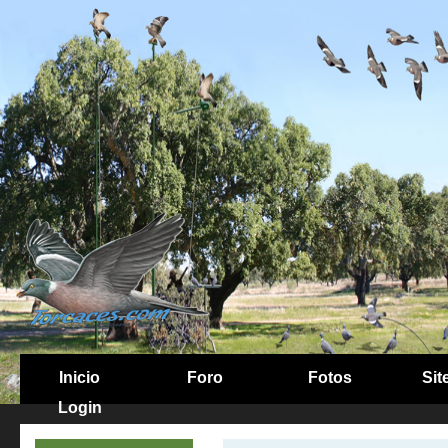
Inicio
Foro
Fotos
Sit
Login