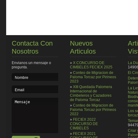
Contacta Con
Nuevos
Art
Nosotros
Articulos
Vis
Envianos un mensaje o
»
X CONCURSO DE
La Di
pregunta.
CIMBELES FECIEX 2025
14908
»
Conteo de Migracion de
El Ci
Paloma Torcaz por Pirineos
Deter
2023
Palom
»
XIII Quedada Palomera
La Le
Internacional de
Natura
Cimbeleros y Cazadores
Biodi
de Paloma Torcaz
consi
»
Conteo de Migracion de
manif
Paloma Torcaz por Pirineos
Los se
2022
torcaz
»
FECIEX 2022
Temar
CONCURSO DE
94479
CIMBELES
Criar
»
FECIEX 2021
Palom